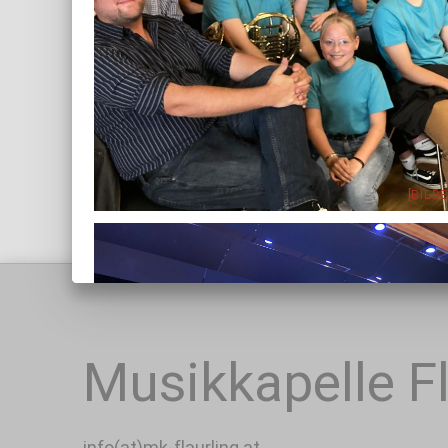
[BILD
Musikkapelle Fl
info(at)mk-flaurling.at