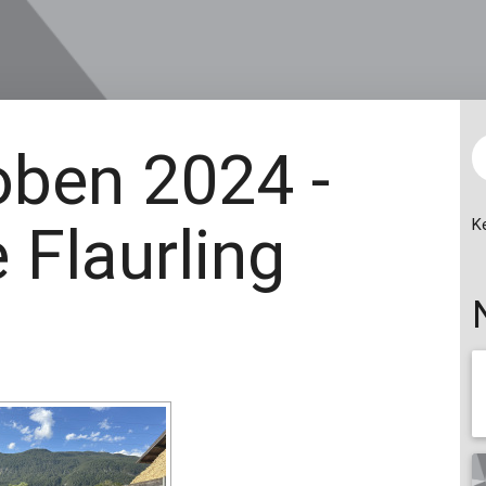
oben 2024 -
 Flaurling
K