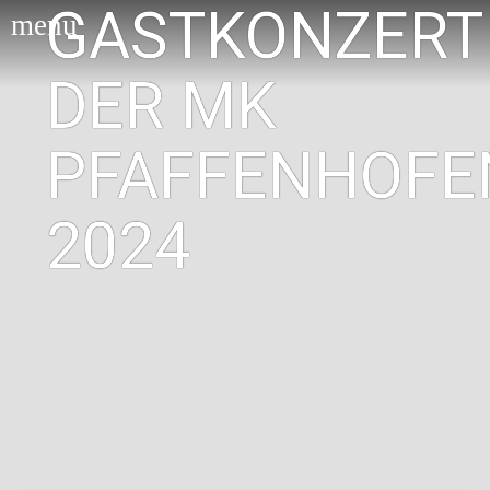
GASTKONZERT
menu
DER MK
PFAFFENHOFE
2024