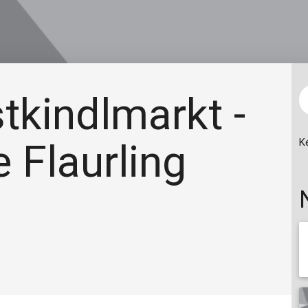
stkindlmarkt -
 Flaurling
K