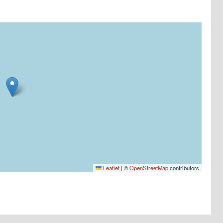
Leaflet
|
©
OpenStreetMap
contributors