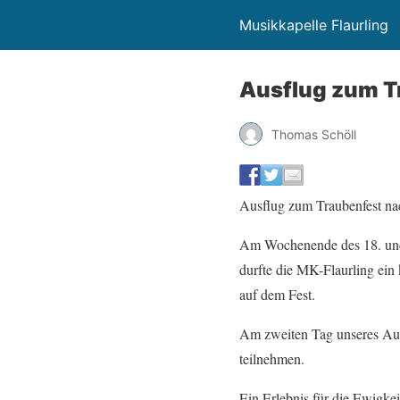
Musikkapelle Flaurling
Ausflug zum T
Thomas Schöll
Ausflug zum Traubenfest n
Am Wochenende des 18. und 
durfte die MK-Flaurling ein
auf dem Fest.
Am zweiten Tag unseres Auf
teilnehmen.
Ein Erlebnis für die Ewigkei